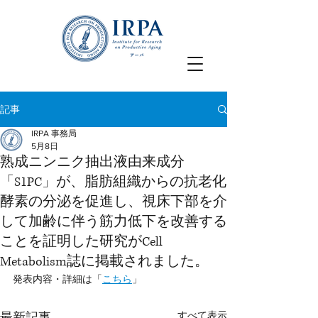
記事
IRPA 事務局
5月8日
熟成ニンニク抽出液由来成分
「S1PC」が、脂肪組織からの抗老化
酵素の分泌を促進し、視床下部を介
して加齢に伴う筋力低下を改善する
ことを証明した研究がCell
Metabolism誌に掲載されました。
発表内容・詳細は「
こちら
」
すべて表示
最新記事