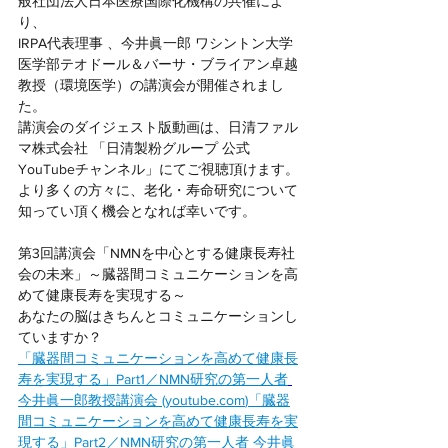
般社団法人日本医療国際化機構の共催によ
り、
IRPA代表理事 、今井眞一郎 ワシントン大学
医学部テオドール＆バーサ・ブライアン卓越
教授（環境医学）の講演会が開催されまし
た。
講演会のダイジェスト版動画は、日清ファル
マ株式会社 「日清製粉グループ 公式
YouTubeチャンネル」にてご視聴頂けます。
より多くの方々に、老化・寿命研究について
知ってい頂く機会となれば幸いです。
第3回講演会「NMNを中心とする健康長寿社
会の未来」～臓器間コミュニケーションを高
めて健康長寿を実現する～
あなたの脳はきちんとコミュニケーションし
ていますか？
「臓器間コミュニケーションを高めて健康長
寿を実現する」Part1／NMN研究の第一人者
今井眞一郎教授講演会 (
youtube.com
)
「臓器
間コミュニケーションを高めて健康長寿を実
現する」Part2／NMN研究の第一人者
今井眞