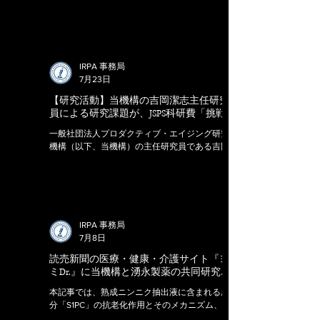
直近30日間で最も読まれた論文となりました。
熟成ニンニク抽出液由来成分「S1PC」の抗老化
作用と、「脂肪―脳―筋肉」を結ぶ新たな臓器間
コミュニケーションを明らかにした研究成果
に、世界的な関心が寄せられています。 論文
は、S1PCが脂肪組織からのeNAMPT分泌を促進
IRPA 事務局
し、視床下部を介して加齢に伴う筋機能低下を
7月23日
改善する可能性を示したものです。 詳しくはこ
【研究活動】当機構の吉岡潔志主任研究
ちらをご一読ください。 Cell Metabolism: Cell
員による研究課題が、JSPS科研費「挑戦的
Press Discovery of S1PC | IRPA official site
研究（萌芽）」に採択されました。―新
一般社団法人プロダクティブ・エイジング研究
たな骨格筋間コミュニケーションの解明
機構（以下、当機構）の主任研究員である吉岡
へ―
潔志が、共同研究先である国立研究開発法人国
立長寿医療研究センターの外来研究員として申
請した研究課題が、独立行政法人日本学術振興
会（JSPS）による科学研究費助成事業「挑戦的
研究（萌芽）」に採択されました。 本研究によ
って得られる成果は、骨格筋が全身の組織と連
IRPA 事務局
携して機能を維持する仕組みや、運動によって
7月8日
引き起こされる全身性の適応を理解するための
読売新聞の医療・健康・介護サイト『ヨ
新たな学術的基盤となることが期待されます。
ミDr.』に当機構と湧永製薬の共同研究成
さらに将来的には、加齢に伴う骨格筋機能の低
果に関する記事が掲載されました
下やサルコペニア、フレイルに対する新たな予
本記事では、熟成ニンニク抽出液に含まれる成
防・介入法の開発につながる可能性がありま
分「S1PC」の抗老化作用とそのメカニズム、な
す。 【本件の意義と当機構のスタンス】 当機構
らびに国際学術誌『Cell Metabolism』への論文