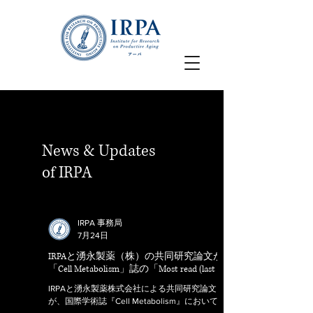
News & Updates
of
IRPA
IRPA 事務局
7月24日
IRPAと湧永製薬（株）の共同研究論文が
「Cell Metabolism」誌の「Most read (last 30
days)」に選出されました。
IRPAと湧永製薬株式会社による共同研究論文
が、国際学術誌『Cell Metabolism』において、