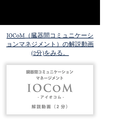
は、産学官の枠組みを超えた高度な科学的知見
掲載を受けて開催された記者会見の様子が紹介
の社会実装を目指しております。今回の採択
されています。 【PR】健康寿命の答えが、熟成
は、従来の枠組みでは十分に説明できなかった
ニンニク抽出液の成分にあった | ヨミドクター
EVの標的指向性に着目した、独創的かつ挑戦的
(読売新聞)
な研究構想が、国の公的な競争的研究資金制度
において高く評価されたものと受け止めており
IOCoM
（臓器間コミュニケーシ
ます。 なお、本研究プロジェクトの管理および
研究費の執行は、研究代表者
ョンマネジメント）の解説動画
(2分)をみる。