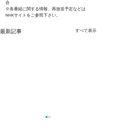
合
※各番組に関する情報、再放送予定などは
NHKサイトをご参照下さい。
すべて表示
最新記事
【研究活動】当機構の吉
読売新聞の医療
岡潔志主任研究員による
介護サイト『ヨミ