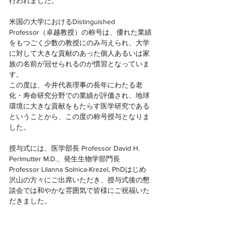
行われました。
米国の大学におけるDistinguished 
Professor（卓越教授）の称号は、優れた業績
をもつごく少数の教授にのみ与えられ、大学
に対して大きな貢献のあった個人あるいは家
族の名前が冠せられるのが慣習となっていま
す。
この度は、今井代表理事の長年にわたる老
化・寿命研究分野での業績が評価され、地球
環境に大きな貢献をもたらす医学研究である
ということから、この度の称号授与となりま
した。
授与式には、医学部長 Professor David H. 
Perlmutter M.D.、発生生物学部門長 
Professor Lilanna Solnica-Krezel, PhDはじめ
沢山の方々にご出席いただき、授与式後の懇
談会では和やかな雰囲気で皆様にご祝福いた
だきました。